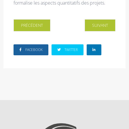
formalise les aspects quantitatifs des projets.
ARTICLE PRÉCÉDENT : CHRISTOPHE BRUZZO
ARTICLE SUIVANT : 
PRÉCÉDENT
SUIVANT
FACEBOOK
TWITTER