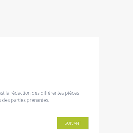
est la rédaction des différentes pièces
ès des parties prenantes.
ARTICLE SUIVANT : CHRISTOPHE B
SUIVANT