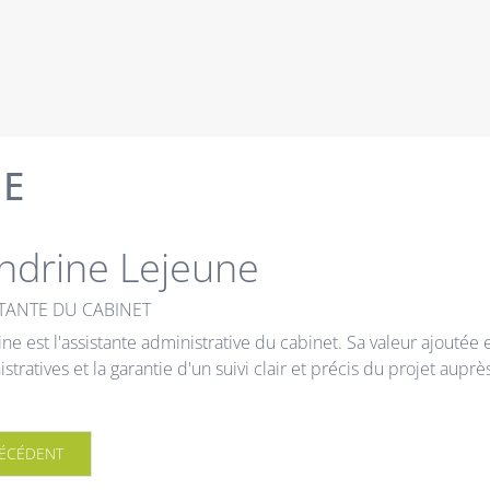
NE
ndrine Lejeune
TANTE DU CABINET
ne est l'assistante administrative du cabinet. Sa valeur ajoutée 
stratives et la garantie d'un suivi clair et précis du projet aupr
TICLE PRÉCÉDENT : BENOIT OHL
ÉCÉDENT